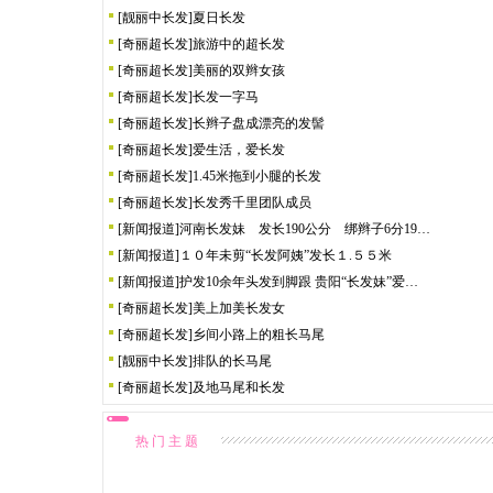
[
靓丽中长发
]
夏日长发
[
奇丽超长发
]
旅游中的超长发
[
奇丽超长发
]
美丽的双辫女孩
[
奇丽超长发
]
长发一字马
[
奇丽超长发
]
长辫子盘成漂亮的发髻
[
奇丽超长发
]
爱生活，爱长发
[
奇丽超长发
]
1.45米拖到小腿的长发
[
奇丽超长发
]
长发秀千里团队成员
[
新闻报道
]
河南长发妹 发长190公分 绑辫子6分19…
[
新闻报道
]
１０年未剪“长发阿姨”发长１.５５米
[
新闻报道
]
护发10余年头发到脚跟 贵阳“长发妹”爱…
[
奇丽超长发
]
美上加美长发女
[
奇丽超长发
]
乡间小路上的粗长马尾
[
靓丽中长发
]
排队的长马尾
[
奇丽超长发
]
及地马尾和长发
热 门 主 题