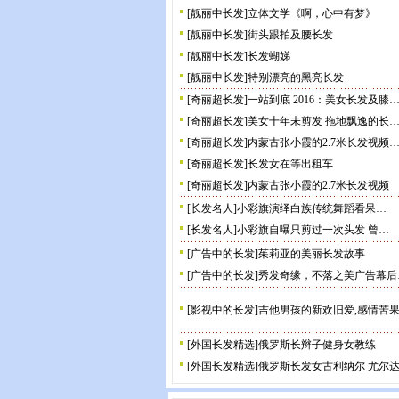
[
靓丽中长发
]
立体文学《啊，心中有梦》
[
靓丽中长发
]
街头跟拍及腰长发
[
靓丽中长发
]
长发蝴娣
[
靓丽中长发
]
特别漂亮的黑亮长发
[
奇丽超长发
]
一站到底 2016：美女长发及膝
[
奇丽超长发
]
美女十年未剪发 拖地飘逸的长
[
奇丽超长发
]
内蒙古张小霞的2.7米长发视频
[
奇丽超长发
]
长发女在等出租车
[
奇丽超长发
]
内蒙古张小霞的2.7米长发视频
[
长发名人
]
小彩旗演绎白族传统舞蹈看呆…
[
长发名人
]
小彩旗自曝只剪过一次头发 曾…
[
广告中的长发
]
茱莉亚的美丽长发故事
[
广告中的长发
]
秀发奇缘，不落之美广告幕后
[
影视中的长发
]
吉他男孩的新欢旧爱,感情苦
[
外国长发精选
]
俄罗斯长辫子健身女教练
[
外国长发精选
]
俄罗斯长发女古利纳尔 尤尔