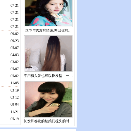
07-21
07-21
07-21
07-21
丝巾与秀发的情缘,秀出你的…
09-02
09-23
05-07
04-03
03-02
05-07
不用剪头发也可以换发型，一…
05-02
11-05
03-19
03-12
08-04
11-21
05-19
长发和卷发的姑娘们梳头的时…