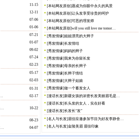
11-15
[
本站网友原创
]
愿成为你眼中永久的风景
12-11
[
本站网友原创
]
让头发享受珍贵的呵护
07-06
[
本站网友原创
]
可恶的理发师
01-06
[
本站网友原创
]
will you still love me tomor…
…
07-21
[
秀发情缘
]
姐姐漂亮的大辫子
…
01-07
[
秀发情缘
]
长发情结
…
09-02
[
秀发情缘
]
妈妈的辫子
07-24
[
秀发情缘
]
我来为你留长发
02-23
[
秀发情缘
]
母亲的长辫子
05-17
[
秀发情缘
]
长辫子情结
02-03
[
秀发情缘
]
大辫子姑娘
[
秀发情缘
]
做一个蓄发女人
01-31
…
02-17
[
漫话长发
]
新疆女孩的浓密长发美丽眉毛是…
[
漫话长发
]
长头发的女人，实在好看
果…
10-22
[
漫话长发
]
长发长“发”
[
名人与长发
]
眉佳应邀参加节目为好友李静舍…
08-23
[
名人与长发
]
金陵美眉 眉佳印象
达…
04-07