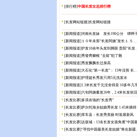
[
排行榜
]
中国长发女总排行榜
[
长发网站链接
]
长发网站链接
[
新闻报道
]
河南长发妹 发长190公分 绑辫
[
新闻报道
]
１０年未剪“长发阿姨”发长１.５…
[
新闻报道
]
护发10余年头发到脚跟 贵阳“长发
[
新闻报道
]
秀發齊腳根 “去留”犯了難
[
新闻报道
]
秀发飘飘长过身高
[
新闻报道
]
大石化“第一长发”： 15年没剪 长
[
新闻报道
]
护理超长秀发只用5元洗发水
[
新闻报道
]
1.3米长发千元没舍得卖 10多年几
[
新闻报道
]
六旬阿姨蓄发26年，2.4米长发依
[
长发比赛
]
多浪农场的“长发秀”
[
长发比赛
]
萨尔托海乡姑娘秀长发 1.45米摘得
[
长发比赛
]
库车县：长发秀美丽 时装展新风
[
长发比赛
]
达坂城：13名长发女孩角逐“中国
[
长发比赛
]
“寻找中国最美长发姑娘”将在新疆