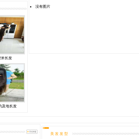
没有图片
2米长发
的及地长发
美 发 发 型