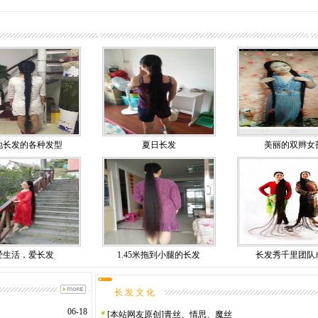
地长发的各种发型
夏日长发
美丽的双辫女
爱生活，爱长发
1.45米拖到小腿的长发
长发秀千里团队
长 发 文 化
06-18
[
本站网友原创
]
青丝、情思、魔丝