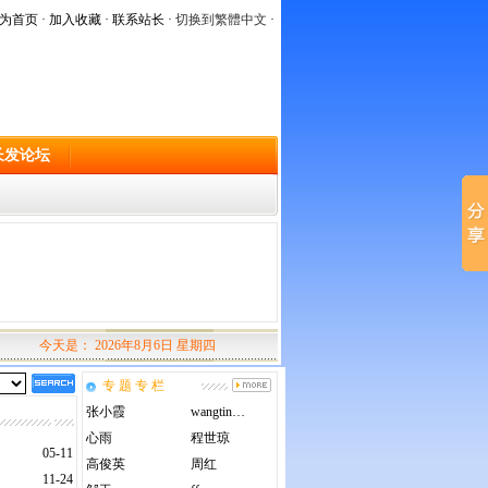
为首页
·
加入收藏
·
联系站长
·
切换到繁體中文
·
长发论坛
今天是：
2026年8月6日 星期四
专 题 专 栏
张小霞
wangtin…
心雨
程世琼
05-11
高俊英
周红
11-24