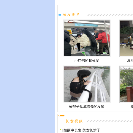
长 发 图 片
小红书的超长发
及
长辫子盘成漂亮的发髻
长 发 视 频
[
靓丽中长发
]
美女长辫子