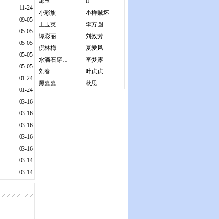
邹玉
ff
11-24
小彩旗
小样贼坏
09-05
王玉英
李方圆
05-05
谭彩丽
刘效芳
05-05
倪林梅
夏爱风
05-05
水滴石穿…
李梦露
05-05
刘春
叶贞贞
01-24
黑嘉嘉
秋思
01-24
03-16
03-16
03-16
03-16
03-16
03-14
03-14