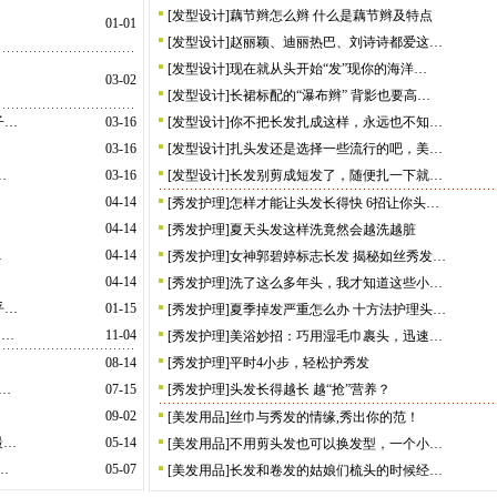
[
发型设计
]
藕节辫怎么辫 什么是藕节辫及特点
01-01
[
发型设计
]
赵丽颖、迪丽热巴、刘诗诗都爱这…
[
发型设计
]
现在就从头开始“发”现你的海洋…
03-02
[
发型设计
]
长裙标配的“瀑布辫” 背影也要高…
子…
03-16
[
发型设计
]
你不把长发扎成这样，永远也不知…
03-16
[
发型设计
]
扎头发还是选择一些流行的吧，美…
…
03-16
[
发型设计
]
长发别剪成短发了，随便扎一下就…
04-14
[
秀发护理
]
怎样才能让头发长得快 6招让你头…
04-14
[
秀发护理
]
夏天头发这样洗竟然会越洗越脏
…
04-14
[
秀发护理
]
女神郭碧婷标志长发 揭秘如丝秀发…
04-14
[
秀发护理
]
洗了这么多年头，我才知道这些小…
乎…
01-15
[
秀发护理
]
夏季掉发严重怎么办 十方法护理头…
旧…
11-04
[
秀发护理
]
美浴妙招：巧用湿毛巾裹头，迅速…
08-14
[
秀发护理
]
平时4小步，轻松护秀发
…
07-15
[
秀发护理
]
头发长得越长 越“抢”营养？
09-02
[
美发用品
]
丝巾与秀发的情缘,秀出你的范！
最…
05-14
[
美发用品
]
不用剪头发也可以换发型，一个小…
…
05-07
[
美发用品
]
长发和卷发的姑娘们梳头的时候经…