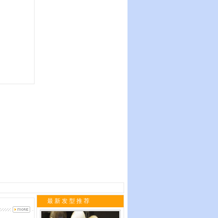
最 新 发 型 推 荐