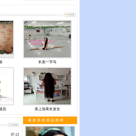
孩
长发一字马
成员
美上加美长发女
最 新 美 发 用 品 推 荐
07-21